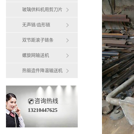
玻璃供料机用剪刀片
无声链/齿形链
双节距滚子链条
螺旋网输送机
热锻造件降温输送机
咨询热线
13210447625