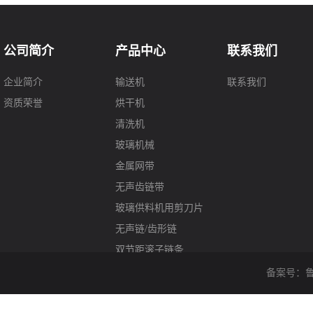
公司简介
产品中心
联系我们
企业简介
输送机
联系我们
资质荣誉
烘干机
清洗机
玻璃机械
金属网带
无声齿链带
玻璃供料机用剪刀片
无声链/齿形链
双节距滚子链条
螺旋网输送机
备案号：
鲁
热锻造件降温输送机