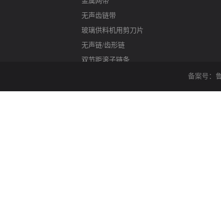
金属网带
无声齿链带
玻璃供料机用剪刀片
无声链/齿形链
双节距滚子链条
螺旋网输送机
备案号：
鲁
热锻造件降温输送机