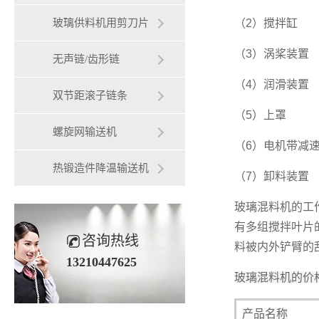
玻璃供料机用剪刀片
（2）搅拌缸
（3）涡桨装置
无声链/齿形链
（4）润滑装置
双节距滚子链条
（5）上罩
螺旋网输送机
（6）电机带减
热锻造件降温输送机
（7）卸料装置
玻璃混料机的工
有多组搅拌叶片
咨询热线
料被内外铲臂的
13210447625
玻璃混料机的价
产品名称