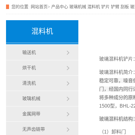
您的位置:
网站首页>
产品中心
玻璃机械
混料机
铲片 铲臂 刮板 
混料机
输送机
玻璃混料机铲片
烘干机
玻璃混料机简介
稳定可靠，噪音
清洗机
门
，经国内同行
将多种成分的原料
玻璃机械
1500型，BHL
金属网带
玻璃混料机结构
无声齿链带
（1）卸料门